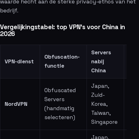
waarde hecht aan de sterke privacy-ethos van het
bedrijf.
Vergelijkingstabel: top VPN’s voor China in
2026
Servers
Obfuscation-
Ges
VPN-dienst
nabij
functie
sne
China
Japan,
Obfuscated
Zuid-
Servers
NordVPN
Korea,
Zee
(handmatig
Taiwan,
selecteren)
Singapore
Japan,