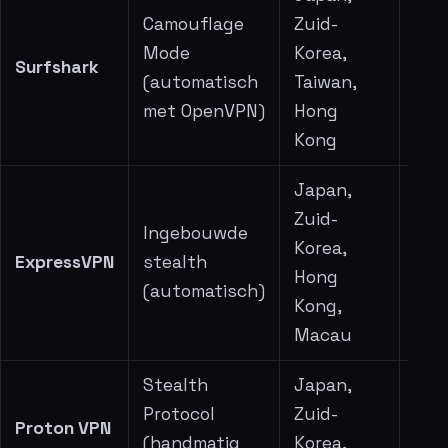
Camouflage
Zuid-
Mode
Korea,
Surfshark
Sne
(automatisch
Taiwan,
met OpenVPN)
Hong
Kong
Japan,
Zuid-
Ingebouwde
Korea,
ExpressVPN
stealth
Zee
Hong
(automatisch)
Kong,
Macau
Stealth
Japan,
Protocol
Zuid-
Proton VPN
Goe
(handmatig
Korea,