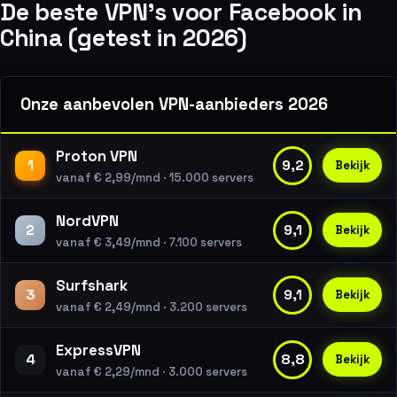
De beste VPN’s voor Facebook in
China (getest in 2026)
Onze aanbevolen VPN-aanbieders 2026
Proton VPN
1
9,2
Bekijk
vanaf € 2,99/mnd · 15.000 servers
NordVPN
2
9,1
Bekijk
vanaf € 3,49/mnd · 7.100 servers
Surfshark
3
9,1
Bekijk
vanaf € 2,49/mnd · 3.200 servers
ExpressVPN
4
8,8
Bekijk
vanaf € 2,29/mnd · 3.000 servers