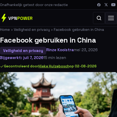
Onafhankelijk getest door onze redactie
VPN
POWER
Home
›
Veiligheid en privacy
›
Facebook gebruiken in China
Facebook gebruiken in China
Rinze Kooistra
mei 23, 2026
Veiligheid en privacy
Bijgewerkt: juli 7, 2026
15 min lezen
Gecontroleerd door
Hieke Hulzebosch
op 02-08-2026