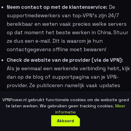
Neem contact op met de klantenservice:
De
supportmedewerkers van top-VPN’s zijn 24/7
bereikbaar en weten vaak precies welke servers
op dat moment het beste werken in China. Stuur
ze dus een e-mail. Dit is waarom je hun
contactgegevens offline moet bewaren!
Check de website van de provider (via de VPN):
Als je eenmaal een werkende verbinding hebt, kijk
dan op de blog of supportpagina van je VPN-
provider. Ze publiceren namelijk vaak updates
over de situatie in China.
VPNPower.nl gebruikt functionele cookies om de website goed
Installeer een back-up:
De gouden tip van onze
te laten werken. We gebruiken geen tracking cookies.
Meer
informatie
redactie is dan ook: installeer twee verschillende,
Akkoord
goede VPN’s voordat je vertrekt. Als NordVPN er
tijdelijk uit ligt, schakel je gewoon over naar