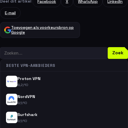
Deel dit artikel
Facebook
X
WhatsApp
LinkedIn
E-mail
Toevoegen als voorkeursbron op
Google
Zoeken
Zoek
BESTE VPN-AANBIEDERS
Proton VPN
9,2/10
NordVPN
9,1/10
Surfshark
9,1/10