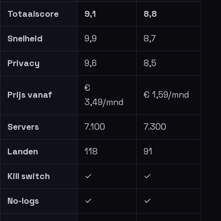
Totaalscore
9,1
8,8
Snelheid
9,9
8,7
Privacy
9,6
8,5
€
Prijs vanaf
€ 1,59/mnd
3,49/mnd
Servers
7.100
7.300
Landen
118
91
Kill switch
✓
✓
No-logs
✓
✓