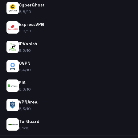
CyberGhost
8,8/10
ExpressVPN
8,8/10
IPVanish
8,6/10
OVPN
8,4/10
PIA
8,3/10
VPNArea
8,3/10
TorGuard
8,1/10