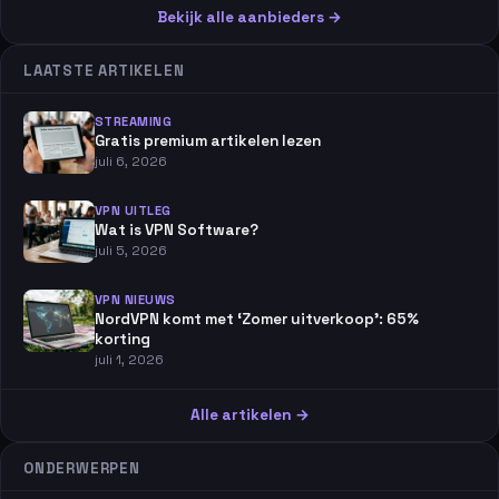
Bekijk alle aanbieders →
LAATSTE ARTIKELEN
STREAMING
Gratis premium artikelen lezen
juli 6, 2026
VPN UITLEG
Wat is VPN Software?
juli 5, 2026
VPN NIEUWS
NordVPN komt met ‘Zomer uitverkoop’: 65%
korting
juli 1, 2026
Alle artikelen →
ONDERWERPEN