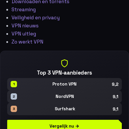
Downloaden en torrents
Streaming
Veiligheid en privacy
VPN nieuws
VPN uitleg
Zo werkt VPN
Top 3 VPN-aanbieders
9,2
Proton VPN
1
9,1
NordVPN
2
9,1
Surfshark
3
Vergelijk nu →