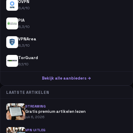
OVPN
8,4/10
PIA
8,3/10
VPNArea
8,3/10
TorGuard
8,1/10
Bekijk alle aanbieders →
LAATSTE ARTIKELEN
STREAMING
Gratis premium artikelen lezen
juli 6, 2026
VPN UITLEG