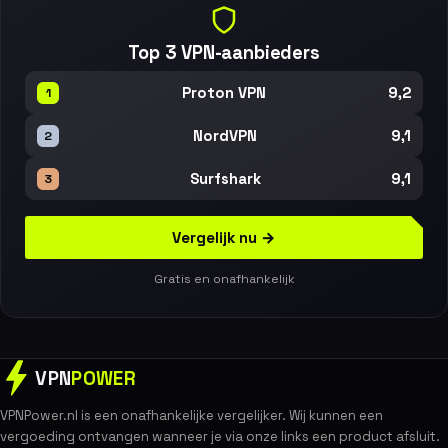
Top 3 VPN-aanbieders
9,2
Proton VPN
1
9,1
NordVPN
2
9,1
Surfshark
3
Vergelijk nu →
Gratis en onafhankelijk
VPN
POWER
VPNPower.nl is een onafhankelijke vergelijker. Wij kunnen een
vergoeding ontvangen wanneer je via onze links een product afsluit.