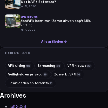
Wat is VPN Software?
juli 5, 2026
VPN NIEUWS
NordVPN komt met ‘Zomer uitverkoop’: 65%
korting
juli 1, 2026
Alle artikelen →
ONDERWERPEN
VPN uitleg
Streaming
VPN nieuws
58
24
22
Veiligheid en privacy
Zo werkt VPN
18
14
Downloaden en torrents
2
Archives
juli 2026