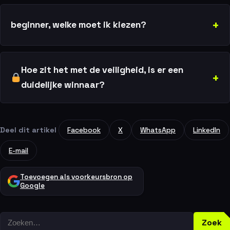
beginner, welke moet ik kiezen?
Hoe zit het met de veiligheid, is er een
duidelijke winnaar?
Deel dit artikel
Facebook
X
WhatsApp
LinkedIn
E-mail
Toevoegen als voorkeursbron op
Google
Zoeken
Zoek