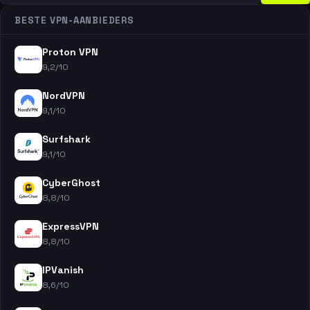
BESTE VPN-AANBIEDERS
Proton VPN
9,2/10
NordVPN
9,1/10
Surfshark
9,1/10
CyberGhost
8,8/10
ExpressVPN
8,8/10
IPVanish
8,6/10