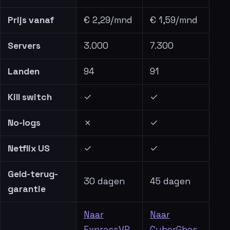
Prijs vanaf
€ 2,29/mnd
€ 1,59/mnd
Servers
3.000
7.300
Landen
94
91
Kill switch
✓
✓
No-logs
✗
✓
Netflix US
✓
✓
Geld-terug-
30 dagen
45 dagen
garantie
Naar
Naar
ExpressVP
CyberGhos