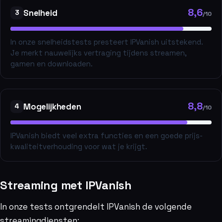
8,6
Snelheid
3
/10
In onze snelheidstests presteert IPVanish uitstekend.
Je merkt nauwelijks vertraging tijdens streamen,
gamen en downloaden.
8,8
Mogelijkheden
4
/10
IPVanish biedt veel extra functies en een goede prijs-
kwaliteitverhouding voor wat je krijgt.
Streaming met IPVanish
In onze tests ontgrendelt IPVanish de volgende
streamingdiensten: