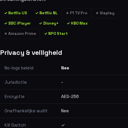
✓ Netflix US
✓ Netflix NL
✗ F1 TV Pro
✗ Viaplay
✓ BBC iPlayer
✓ Disney+
✓ HBO Max
✗ Amazon Prime
✓ NPO Start
Privacy & veiligheid
No-logs beleid
Nee
Jurisdictie
-
Encryptie
AES-256
Onafhankelijke audit
Nee
Kill Switch
✓