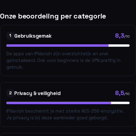
Onze beoordeling per categorie
8,3
Gebruiksgemak
1
/10
De apps van IPVanish zijn overzichtelijk en snel
geinstalleerd. Ook voor beginners is de VPN prettig in
gebruik.
8,5
Privacy & veiligheid
2
/10
IPVanish beschermt je met sterke AES-256-encryptie.
Je privacy is bij deze aanbieder goed geborgd.