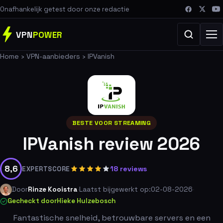
Onafhankelijk getest door onze redactie
VPN
POWER
Home
›
VPN-aanbieders
›
IPVanish
BESTE VOOR STREAMING
IPVanish review 2026
8,6
18 reviews
EXPERTSCORE
Door
Rinze Kooistra
·
Laatst bijgewerkt op:
02-08-2026
·
Gecheckt door
Hieke Hulzebosch
Fantastische snelheid, betrouwbare servers en een