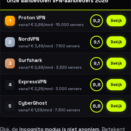
Onze aanbevolen VPN-aanbieders 2026
Proton VPN
1
9,2
Bekijk
vanaf € 2,99/mnd · 15.000 servers
NordVPN
2
9,1
Bekijk
vanaf € 3,49/mnd · 7.100 servers
Surfshark
3
9,1
Bekijk
vanaf € 2,49/mnd · 3.200 servers
ExpressVPN
4
8,8
Bekijk
vanaf € 2,29/mnd · 3.000 servers
CyberGhost
5
8,8
Bekijk
vanaf € 1,59/mnd · 7.300 servers
Oké, de
incognito modus is niet anoniem
. Betekent