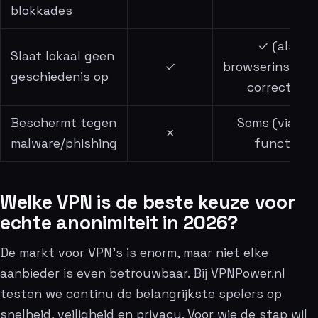
blokkades
✓ (als je
Slaat lokaal geen
✓
browserinstell
geschiedenis op
correct zijn
Beschermt tegen
Soms (via ext
✗
malware/phishing
functies)
Welke VPN is de beste keuze voor
echte anonimiteit in 2026?
De markt voor VPN’s is enorm, maar niet elke
aanbieder is even betrouwbaar. Bij VPNPower.nl
testen we continu de belangrijkste spelers op
snelheid, veiligheid en privacy. Voor wie de stap wil