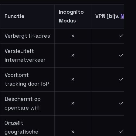
Incognito
Functie
VPN (bijv.
Nord
Modus
Verbergt IP-adres
✗
✓
Versleutelt
✗
✓
internetverkeer
Voorkomt
✗
✓
tracking door ISP
Beschermt op
✗
✓
openbare wifi
Omzeilt
geografische
✗
✓