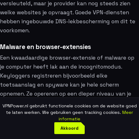
versleuteld, maar je provider kan nog steeds zien
welke websites je opvraagt. Goede VPN-diensten
hebben ingebouwde DNS-lekbescherming om dit te
voorkomen.
Malware en browser-extensies
Een kwaadaardige browser-extensie of malware op
je computer heeft lak aan de incognitomodus.
Keyloggers registreren bijvoorbeeld elke
toetsaanslag en spyware kan je hele scherm
opnemen. Ze opereren op een dieper niveau van je
besturingssysteem. Zorg dus altijd voor een goede
VPNPower.nl gebruikt functionele cookies om de website goed
virusscanner en wees kritisch op de extensies die je
te laten werken. We gebruiken geen tracking cookies.
Meer
informatie
installeert. Een gehackt apparaat is een open boek,
Akkoord
incognito of niet. Lees hier
hoe kom ik erachter of
mijn telefoon gehackt is
.