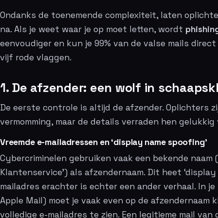
Ondanks de toenemende complexiteit, laten oplicht
na. Als je weet waar je op moet letten, wordt
phishin
eenvoudiger en kun je 99% van de valse mails direc
vijf rode vlaggen.
1. De afzender: een wolf in schaapsk
De eerste controle is altijd de afzender. Oplichters z
vermomming, maar de details verraden hen gelukkig 
Vreemde e-mailadressen en ‘display name spoofing’
Cybercriminelen gebruiken vaak een bekende naam (b
Klantenservice’) als afzendernaam. Dit heet ‘display
mailadres erachter is echter een ander verhaal. In je
Apple Mail) moet je vaak even op de afzendernaam k
volledige e-mailadres te zien. Een legitieme mail va