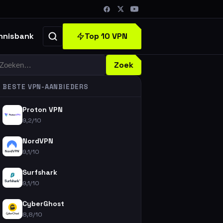
Top 10 VPN
nnisbank
oeken
Zoek
BESTE VPN-AANBIEDERS
Proton VPN
9,2/10
NordVPN
9,1/10
Surfshark
9,1/10
CyberGhost
8,8/10