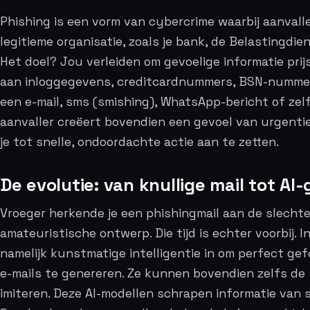
Phishing is een vorm van cybercrime waarbij aanvall
legitieme organisatie, zoals je bank, de Belastingdie
Het doel? Jou verleiden om gevoelige informatie prij
aan inloggegevens, creditcardnummers, BSN-nummers
een e-mail, sms (smishing), WhatsApp-bericht of zelf
aanvaller creëert bovendien een gevoel van urgenti
je tot snelle, ondoordachte actie aan te zetten.
De evolutie: van knullige mail tot AI
Vroeger herkende je een phishingmail aan de slecht
amateuristische ontwerp. Die tijd is echter voorbij. 
namelijk kunstmatige intelligentie in om perfect ge
e-mails te genereren. Ze kunnen bovendien zelfs de s
imiteren. Deze AI-modellen schrapen informatie van s