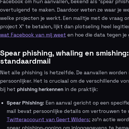
Facebook om hun aanvallen, bekend als ‘spear phishi
overtuigend te maken. Daardoor weten ze waar je wer
welke projecten je werkt. Een mailtje met de vraag o
project X’ te betalen, lijkt dan plotseling heel legitiem
wat Facebook van mij weet
en hoe die data tegen je
Spear phishing, whaling en smishing:
standaardmail
Niet alle phishing is hetzelfde. De aanvallen worden
persoonlijker. Het is cruciaal om de verschillende v
bij het
phishing herkennen
in de praktijk:
Spear Phishing:
Een aanval gericht op een specifie
mail bevat persoonlijke details om vertrouwen t
Twitteraccount van Geert Wilders
; zo’n actie wo
spear phishing-poging om inloggegevens te bema