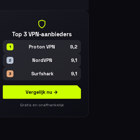
Top 3 VPN-aanbieders
9,2
Proton VPN
1
9,1
NordVPN
2
9,1
Surfshark
3
Vergelijk nu →
Gratis en onafhankelijk