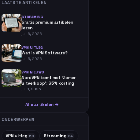
LAATSTE ARTIKELEN
STREAMING
Gratis premium artikelen
lezen
juli 6, 2026
VPN UITLEG
Wat is VPN Software?
juli 5, 2026
VPN NIEUWS
NordVPN komt met ‘Zomer
uitverkoop’: 65% korting
juli 1, 2026
Alle artikelen →
ONDERWERPEN
VPN uitleg
Streaming
58
24