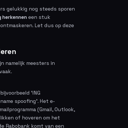
ers gelukkig nog steeds sporen
g herkennen
een stuk
t ontmaskeren. Let dus op deze
leren
ijn namelijk meesters in
vaak.
ijvoorbeeld ‘ING
 name spoofing’. Het e-
 mailprogramma (Gmail, Outlook,
likken of hoveren om het
n de Rabobank komt van een