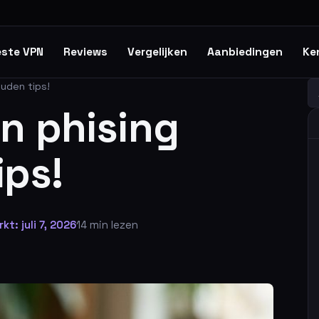
ste VPN
Reviews
Vergelijken
Aanbiedingen
Ke
ouden tips!
Z
n phising
ips!
kt: juli 7, 2026
14 min lezen