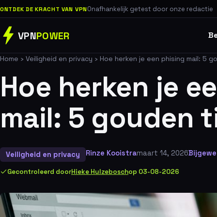
Onafhankelijk getest door onze redactie
ONTDEK DE KRACHT VAN VPN
VPN
POWER
Be
Home
›
Veiligheid en privacy
›
Hoe herken je een phising mail: 5 g
Hoe herken je ee
mail: 5 gouden t
Rinze Kooistra
maart 14, 2026
Bijgewer
Veiligheid en privacy
Gecontroleerd door
Hieke Hulzebosch
op 03-08-2026