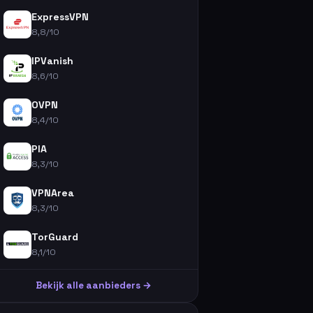
ExpressVPN
8,8/10
IPVanish
8,6/10
OVPN
8,4/10
PIA
8,3/10
VPNArea
8,3/10
TorGuard
8,1/10
Bekijk alle aanbieders →