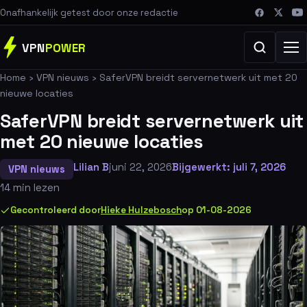
Onafhankelijk getest door onze redactie
VPN
POWER
Home
›
VPN nieuws
›
SaferVPN breidt servernetwerk uit met 20
nieuwe locaties
SaferVPN breidt servernetwerk uit
met 20 nieuwe locaties
Lilian B
juni 22, 2026
Bijgewerkt: juli 7, 2026
VPN nieuws
14 min lezen
Gecontroleerd door
Hieke Hulzebosch
op 01-08-2026