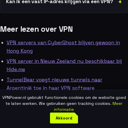
Kan ik een vast IP-adres krijgen via een VPN?
Meer lezen over VPN
VPN servers van CyberGhost blijven gewoon in
Hong Kong
VPN server in Nieuw Zeeland nu beschikbaar bij
Hide.me
TunnelBear voegt nieuwe tunnels naar
Argentinië toe in haar VPN software
VPNPower.nl gebruikt functionele cookies om de website goed
TunnelBear schakelt al haar Hong Kong VPN
te laten werken. We gebruiken geen tracking cookies.
Meer
servers uit
informatie
TunnelBear omzeilt internetcensuur in Iran en
Akkoord
geeft 10GB per maand gratis