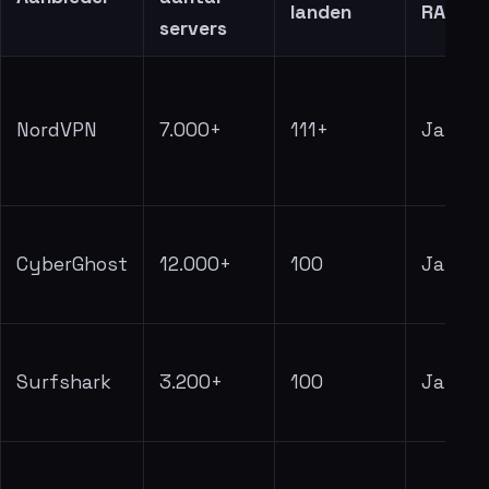
landen
RAM-on
servers
NordVPN
7.000+
111+
Ja
CyberGhost
12.000+
100
Ja
Surfshark
3.200+
100
Ja