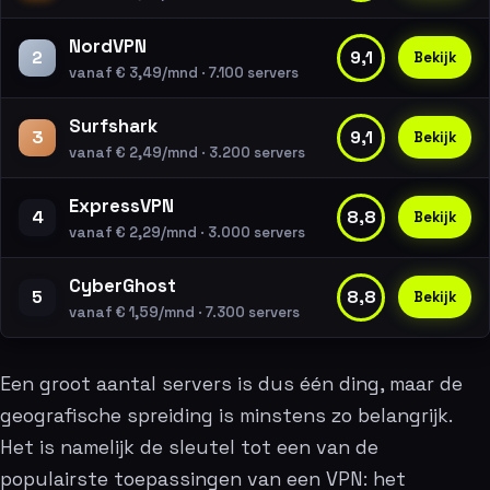
NordVPN
2
9,1
Bekijk
vanaf € 3,49/mnd · 7.100 servers
Surfshark
3
9,1
Bekijk
vanaf € 2,49/mnd · 3.200 servers
ExpressVPN
4
8,8
Bekijk
vanaf € 2,29/mnd · 3.000 servers
CyberGhost
5
8,8
Bekijk
vanaf € 1,59/mnd · 7.300 servers
Een groot aantal servers is dus één ding, maar de
geografische spreiding is minstens zo belangrijk.
Het is namelijk de sleutel tot een van de
populairste toepassingen van een VPN: het