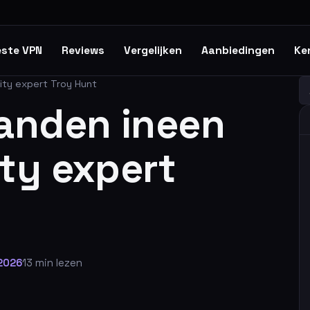
ste VPN
Reviews
Vergelijken
Aanbiedingen
Ke
ity expert Troy Hunt
Z
anden ineen
ty expert
 2026
13 min lezen