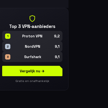
Top 3 VPN-aanbieders
9,2
Proton VPN
1
9,1
NordVPN
2
9,1
Surfshark
3
Vergelijk nu →
Gratis en onafhankelijk