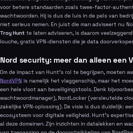
voor betere standaarden zoals twee-factor-authenti
wachtwoorden. Hij is dus de luis in de pels van bedr
niet serieus nemen. En juist die man adviseert nu 
Troy Hunt
te laten adviseren, is daarom veelzeggend
louche, gratis VPN-diensten die je data doorverkopen,
Nord security: meer dan alleen een 
Om de impact van Hunt’s rol te begrijpen, moeten we 
NordVPN
is namelijk het vlaggenschip, maar het moed
een hele vloot aan beveiligingstools. Denk bijvoorb
wachtwoordmanager), NordLocker (versleutelde clo
zakelijke VPN-oplossing). De visie is dus duidelijk: 
ecosysteem voor digitale veiligheid. Hunt’s expertis
al deze domeinen. Zijn inzichten in datalekken en wa
van toepassing op de doorontwikkeling van NordPass