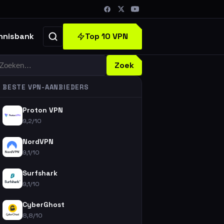
Top 10 VPN
nnisbank
oeken
Zoek
BESTE VPN-AANBIEDERS
Proton VPN
9,2/10
NordVPN
9,1/10
Surfshark
9,1/10
CyberGhost
8,8/10