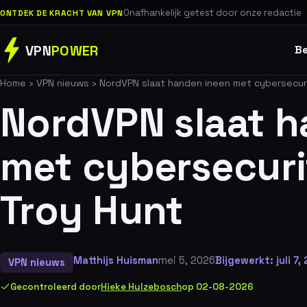
Onafhankelijk getest door onze redactie
ONTDEK DE KRACHT VAN VPN
VPN
POWER
Be
Home
›
VPN nieuws
›
NordVPN slaat handen ineen met cybersecur
NordVPN slaat h
met cybersecuri
Troy Hunt
Matthijs Huisman
mei 5, 2026
Bijgewerkt: juli 7,
VPN nieuws
Gecontroleerd door
Hieke Hulzebosch
op 02-08-2026