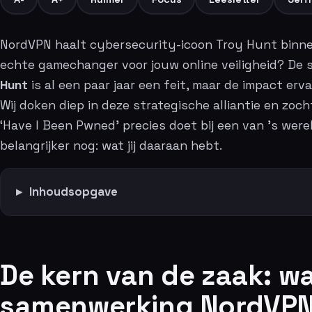
NordVPN haalt cybersecurity-icoon Troy Hunt binnen
echte gamechanger voor jouw online veiligheid? D
Hunt
is al een paar jaar een feit, maar de impact erv
Wij doken diep in deze strategische alliantie en zoc
‘Have I Been Pwned’ precies doet bij een van ’s wer
belangrijker nog: wat jij daaraan hebt.
Inhoudsopgave
De kern van de zaak: w
samenwerking NordVPN