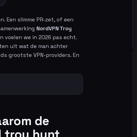
. Een slimme PR-zet, of een
e samenwerking
NordVPN Troy
an voelen we in 2026 pas echt.
hten uit wat de man achter
elds grootste VPN-providers. En
aarom de
 troy hunt