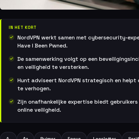
IN HET KORT
NordVPN werkt samen met cybersecurity-expe
Have I Been Pwned.
De samenwerking volgt op een beveiligingsin
en veiligheid te versterken.
Hunt adviseert NordVPN strategisch en helpt
te verhogen.
Zijn onafhankelijke expertise biedt gebruikers
online veiligheid.
A-
A+
Ruimer
Focus
Leesletter
Seri