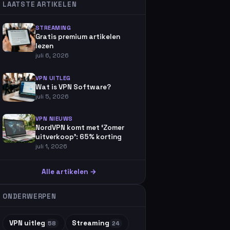
LAATSTE ARTIKELEN
STREAMING
Gratis premium artikelen
lezen
juli 6, 2026
VPN UITLEG
Wat is VPN Software?
juli 5, 2026
VPN NIEUWS
NordVPN komt met ‘Zomer
uitverkoop’: 65% korting
juli 1, 2026
Alle artikelen →
ONDERWERPEN
VPN uitleg
Streaming
58
24