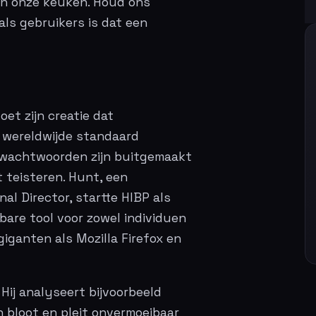
 in onze keuken. Houd ons
als gebruikers is dat een
oet zijn creatie dat
dé wereldwijde standaard
 wachtwoorden zijn buitgemaakt
t teisteren. Hunt, een
al Director, startte HIBP als
bare tool voor zowel individuen
giganten als Mozilla Firefox en
 Hij analyseert bijvoorbeeld
en bloot en pleit onvermoeibaar