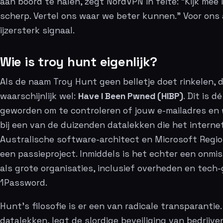
aan boord te halen, zegt NordVPN in feite: “Kijk mee
scherp. Vertel ons waar we beter kunnen.” Voor ons 
ijzersterk signaal.
Wie is troy hunt eigenlijk?
Als de naam Troy Hunt geen belletje doet rinkelen, d
waarschijnlijk wel:
Have I Been Pwned (HIBP)
. Dit is 
geworden om te controleren of jouw e-mailadres en
bij een van de duizenden datalekken die het interne
Australische software-architect en Microsoft Region
een passieproject. Inmiddels is het echter een onmis
als grote organisaties, inclusief overheden en tech-
1Password.
Hunt’s filosofie is er een van radicale transparantie.
datalekken, legt de slordige beveiliging van bedrijv