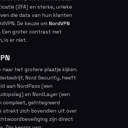
catie (2FA) en sterke, unieke
ijven die data van hun klanten
NordVPN. De keuze om
NordVPN
. Een groter contrast met
 is er niet.
VPN
naar het grotere plaatje kijken.
erbedrijf, Nord Security, heeft
eeld aan NordPass (een
udopslag) en NordLayer (een
een compleet, geïntegreerd
e strekt zich bovendien uit over
chtwoordbeveiliging zijn direct
. Zijn kennis van