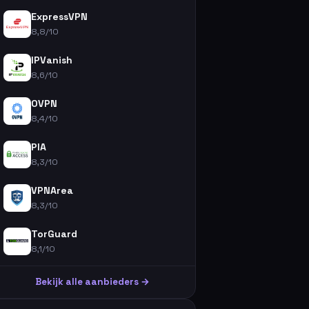
ExpressVPN
8,8/10
IPVanish
8,6/10
OVPN
8,4/10
PIA
8,3/10
VPNArea
8,3/10
TorGuard
8,1/10
Bekijk alle aanbieders →