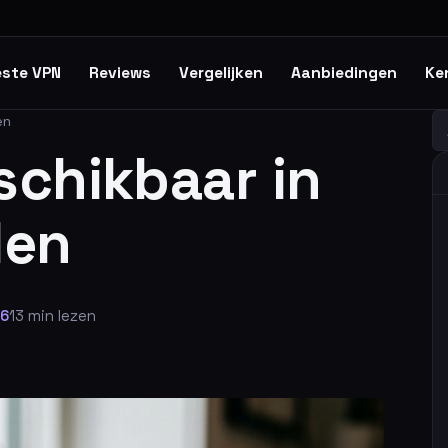
ste VPN
Reviews
Vergelijken
Aanbiedingen
Ke
en
Z
schikbaar in
len
26
13 min lezen