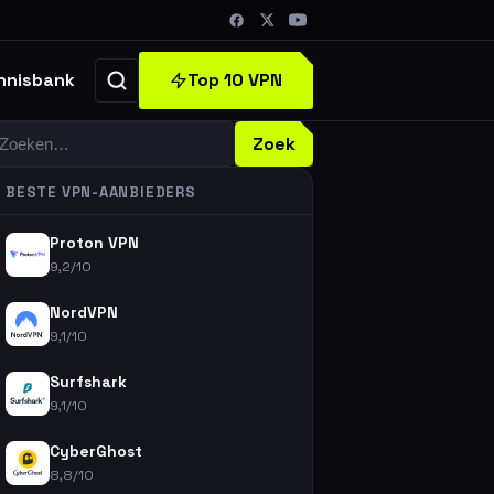
Top 10 VPN
nnisbank
oeken
Zoek
BESTE VPN-AANBIEDERS
Proton VPN
9,2/10
NordVPN
9,1/10
Surfshark
9,1/10
CyberGhost
8,8/10