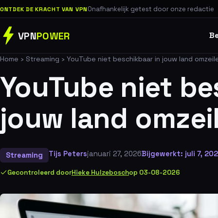
Onafhankelijk getest door onze redactie
ONTDEK DE KRACHT VAN VPN
VPN
POWER
Be
Home
›
Streaming
›
YouTube niet beschikbaar in jouw land omzeil
YouTube niet be
jouw land omzei
Tijs Peters
januari 27, 2026
Bijgewerkt: juli 7, 20
Streaming
Gecontroleerd door
Hieke Hulzebosch
op 03-08-2026