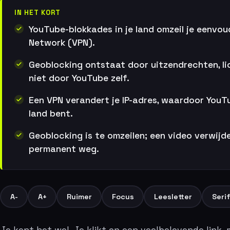
IN HET KORT
YouTube-blokkades in je land omzeil je eenvou
Network (VPN).
Geoblocking ontstaat door uitzendrechten, lic
niet door YouTube zelf.
Een VPN verandert je IP-adres, waardoor YouTu
land bent.
Geoblocking is te omzeilen; een video verwij
permanent weg.
A-
A+
Ruimer
Focus
Leesletter
Seri
Je kent het wel. Je klikt op een veelbelovende link, 