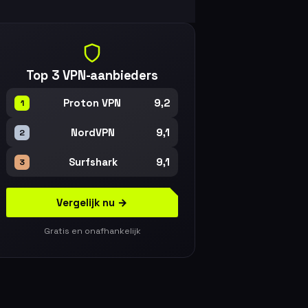
Top 3 VPN-aanbieders
9,2
Proton VPN
1
9,1
NordVPN
2
9,1
Surfshark
3
Vergelijk nu →
Gratis en onafhankelijk