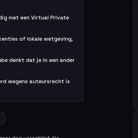
dig met een Virtual Private
enties of lokale wetgeving,
be denkt dat je in een ander
derd wegens auteursrecht is
f
maar dan verschijnt die