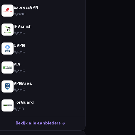
ExpressVPN
8,8/10
IPVanish
8,6/10
OVPN
8,4/10
PIA
8,3/10
VPNArea
8,3/10
TorGuard
8,1/10
Bekijk alle aanbieders →