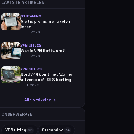
LAATSTE ARTIKELEN
STREAMING
Gratis premium artikelen
lezen
juli 6, 2026
VPN UITLEG
Wat is VPN Software?
juli 5, 2026
VPN NIEUWS
NordVPN komt met ‘Zomer
uitverkoop’: 65% korting
juli 1, 2026
Alle artikelen →
ONDERWERPEN
VPN uitleg
Streaming
58
24