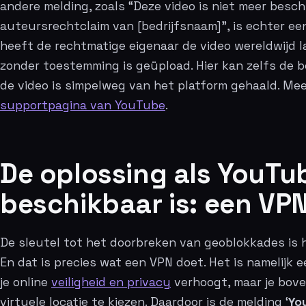
andere melding, zoals “Deze video is niet meer bes
auteursrechtclaim van [bedrijfsnaam]”, is echter een
heeft de rechtmatige eigenaar de video wereldwijd 
zonder toestemming is geüpload. Hier kan zelfs de 
de video is simpelweg van het platform gehaald. Mee
supportpagina van YouTube
.
De oplossing als YouTub
beschikbaar is: een VP
De sleutel tot het doorbreken van geoblokkades is h
En dat is precies wat een VPN doet. Het is namelijk e
je online
veiligheid en privacy
verhoogt, maar je boven
virtuele locatie te kiezen. Daardoor is de melding ‘
Yo