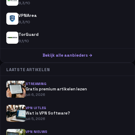
8,3/10
VPNArea
8,3/10
TorGuard
8,1/10
Bekijk alle aanbieders →
LAATSTE ARTIKELEN
STREAMING
Gratis premium artikelen lezen
juli 6, 2026
VPN UITLEG
Wat is VPN Software?
juli 5, 2026
VPN NIEUWS