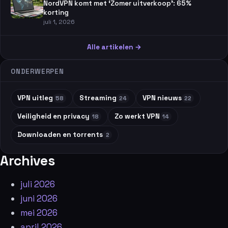
NordVPN komt met ‘Zomer uitverkoop’: 65%
korting
juli 1, 2026
Alle artikelen →
ONDERWERPEN
VPN uitleg
Streaming
VPN nieuws
58
24
22
Veiligheid en privacy
Zo werkt VPN
18
14
Downloaden en torrents
2
Archives
juli 2026
juni 2026
mei 2026
april 2026