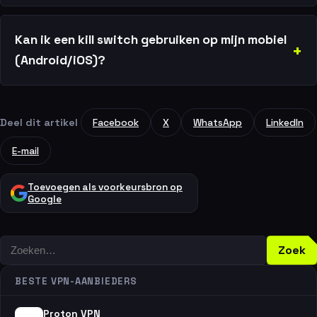
Kan ik een kill switch gebruiken op mijn mobiel
(Android/iOS)?
Deel dit artikel
Facebook
X
WhatsApp
LinkedIn
E-mail
Toevoegen als voorkeursbron op
Google
Zoeken
Zoek
BESTE VPN-AANBIEDERS
Proton VPN