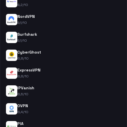
9,2/10
NordVPN
9,1/10
Surfshark
9,1/10
CyberGhost
8,8/10
ExpressVPN
8,8/10
IPVanish
8,6/10
OVPN
8,4/10
PIA